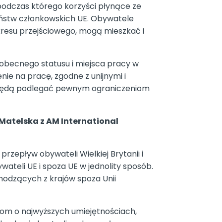
 podczas którego korzyści płynące ze
państw członkowskich UE. Obywatele
okresu przejściowego, mogą mieszkać i
obecnego statusu i miejsca pracy w
ie na pracę, zgodne z unijnymi i
ż będą podlegać pewnym ograniczeniom
atelska z AM International
zepływ obywateli Wielkiej Brytanii i
teli UE i spoza UE w jednolity sposób.
chodzących z krajów spoza Unii
om o najwyższych umiejętnościach,