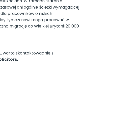
alifikacjach. W ramach starań o
czasowej ani ogólnie ścieżki wymagającej
 dla pracowników o niskich
cownicy tymczasowi mogą pracować w
zną migrację do Wielkiej Brytanii 20 000
E, warto skontaktować się z
licitors.