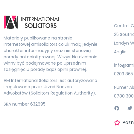
Central C
25 South
Materiały publikowane na stronie
Londyn W
internetowej amisolicitors.co.uk mają jedynie
charakter informacyjny oraz nie stanowią
Anglia
porady ani opinii prawnej. Wszystkie działania
winny być podejmowane po uprzednim
info@amis
zasięgnięciu porady bądź opinii prawnej.
0203 865
AM International Solicitors jest autoryzowana
i regulowana przez Urząd Nadzoru
Numer Al
Adwokatów (Solicitors Regulation Authority).
0780 300
SRA number 632695
Pozn