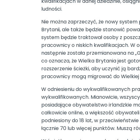
kwalifikacjach w danej dziedzinie, osiąg
ludności.
Nie można zaprzeczyć, że nowy system p
Brytanii, ale także będzie stanowić pow
system będzie traktował osoby z poszcz
pracownicy o niskich kwalifikacjach. W
następnie została przemianowana na „Gl
co oznacza, że ​​Wielka Brytania jest g
rozszerzenie ścieżki, aby uczynić ją b
pracownicy mogą migrować do Wielkiej Br
W odniesieniu do wykwalifikowanych p
wykwalifikowanych. Mianowicie, wszyscy 
posiadające obywatelstwo irlandzkie mo
całkowicie online, a większość obywateli
podniesiony do 18 lat, w przeciwieństwi
łącznie 70 lub więcej punktów. Muszą r