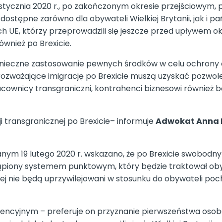
 stycznia 2020 r., po zakończonym okresie przejściowym,
ostępne zarówno dla obywateli Wielkiej Brytanii, jak i 
ich UE, którzy przeprowadzili się jeszcze przed upływem 
wnież po Brexicie.
konieczne zastosowanie pewnych środków w celu ochrony 
rozważające imigrację po Brexicie muszą uzyskać pozwolen
racownicy transgraniczni, kontrahenci biznesowi równie
 transgranicznej po Brexicie– informuje
Adwokat Anna M
m 19 lutego 2020 r. wskazano, że po Brexicie swobodny pr
piony systemem punktowym, który będzie traktował obywa
iej nie będą uprzywilejowani w stosunku do obywateli po
ncyjnym – preferuje on przyznanie pierwszeństwa osob