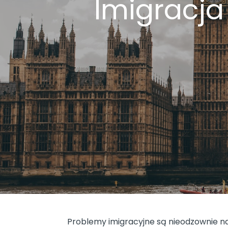
Imigracja
Problemy imigracyjne są nieodzownie naj