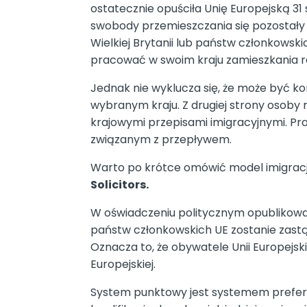
ostatecznie opuściła Unię Europejską 31
swobody przemieszczania się pozostały d
Wielkiej Brytanii lub państw członkowsk
pracować w swoim kraju zamieszkania ró
Jednak nie wyklucza się, że może być 
wybranym kraju. Z drugiej strony osoby 
krajowymi przepisami imigracyjnymi. P
związanym z przepływem.
Warto po krótce omówić model imigracji
Solicitors.
W oświadczeniu politycznym opublikowany
państw członkowskich UE zostanie zastą
Oznacza to, że obywatele Unii Europejsk
Europejskiej.
System punktowy jest systemem prefere