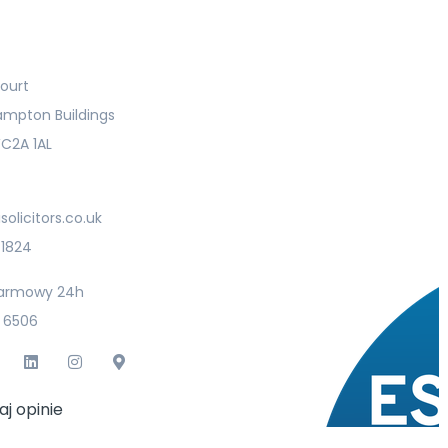
ourt
ampton Buildings
C2A 1AL
olicitors.co.uk
 1824
armowy 24h
 6506
aj opinie