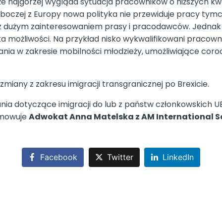
że najgorzej wygląda sytuacja pracowników o niższych kw
oboczej z Europy nowa polityka nie przewiduje pracy tym
się z dużym zainteresowaniem prasy i pracodawców. Jednak
ilka możliwości. Na przykład nisko wykwalifikowani pra
ania w zakresie mobilności młodzieży, umożliwiające coroc
miany z zakresu imigracji transgranicznej po Brexicie.
nia dotyczące imigracji do lub z państw członkowskich U
umowuje
Adwokat Anna Matelska z AM International So
Facebook
Twitter
LinkedIn