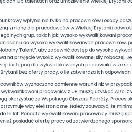
nięciach lub talentach oraz umożliwienie Wielkiej Brytanii
unktowy wpłynie nie tylko na pracowników i osoby poszu
ażną zmianę dla pracodawców w Wielkiej Brytanii i odwrot
ególnych grup, takich jak: wysoko wykwalifikowani praco
 odniesieniu do wysoko wykwalifikowanych pracowników, p
obalny Talent”, aby zapewnić dostęp do wysoko wykwalif
otowa na przyjęcie wysoko wykwalifikowanej siły roboczej.
ardziej dostępną dla wykwalifikowanych pracowników ze ś
ytanii bez oferty pracy, o ile zatwierdza ich odpowiedni
racowników wyznaczono odmienne warunki niż w przypa
wykwalifikowani pracownicy z UE muszą uzyskać wizę, z w
gą skorzystać ze Wspólnego Obszaru Podróży. Proces skł
 otrzymuje wizy elektroniczne. Należy zauważyć, że minimal
e do 16 lat. Ponadto wykwalifikowani pracownicy muszą s
ównież posiadać ofertę pracy od zatwierdzonego sponsora