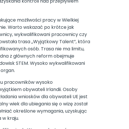
 odzyskania kontroli nad przepływem
kujące możliwości pracy w Wielkiej
nie. Warto wskazać po krótce jak
wnicy, wykwalifikowani pracownicy czy
owstała trasa „Wyjątkowy Talent”, która
ikowanych osób. Trasa nie ma limitu,
 Jedna z głównych reform obejmuje
rodowisk STEM. Wysoko wykwalifikowani
 organ.
dku pracowników wysoko
yjątkiem obywateli Irlandii. Osoby
adania wniosków dla obywateli UE jest
ny wiek dla ubiegania się o wizę został
pełniać określone wymagania, uzyskując
 w kraju.