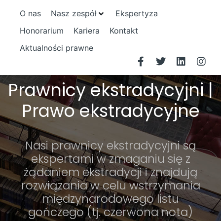
O nas
Nasz zespół
Ekspertyza
Honorarium
Kariera
Kontakt
Aktualności prawne
Prawnicy ekstradycyjni |
Prawo ekstradycyjne
Nasi prawnicy ekstradycyjni są
ekspertami w zmaganiu się z
żądaniem ekstradycji i znajdują
rozwiązania w celu wstrzymania
międzynarodowego listu
gończego (tj. czerwona nota)