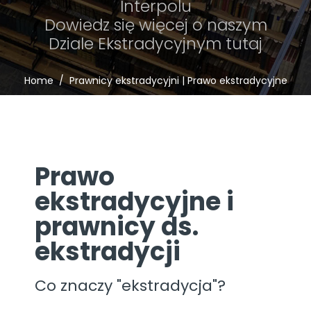
Interpolu
Dowiedz się więcej o naszym
Dziale Ekstradycyjnym tutaj
Home
Prawnicy ekstradycyjni | Prawo ekstradycyjne
Prawo
ekstradycyjne i
prawnicy ds.
ekstradycji
Co znaczy "ekstradycja"?