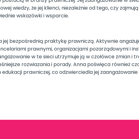
ię postacią w branży prawniczej. Jej zaangażowanie w świa
j wiedzy, że jej klienci, niezależnie od tego, czy zajmuj
ednie wskazówki i wsparcie.
 jej bezpośrednią praktykę prawniczą. Aktywnie angażuj
ncelariami prawnymi, organizacjami pozarządowymi i ins
 zaangażowanie w te sieci utrzymuje ją w czołówce zmian i
niejsze rozwiazania i porady. Anna poświęca również c
 edukacji prawniczej, co odzwierciedla jej zaangażowani