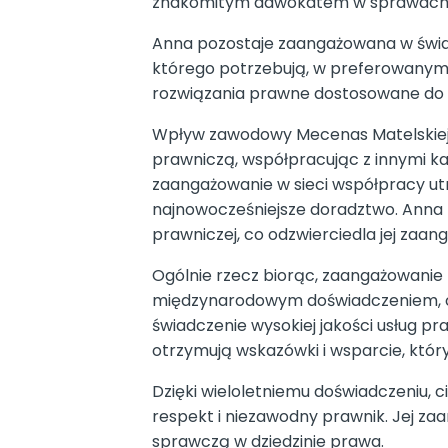
znakomitym adwokatem w sprawach 
Anna pozostaje zaangażowana w świa
którego potrzebują, w preferowanym p
rozwiązania prawne dostosowane do un
Wpływ zawodowy Mecenas Matelskiej w
prawniczą, współpracując z innymi ka
zaangażowanie w sieci współpracy ut
najnowocześniejsze doradztwo. Anna 
prawniczej, co odzwierciedla jej zaa
Ogólnie rzecz biorąc, zaangażowanie M
międzynarodowym doświadczeniem, czy
świadczenie wysokiej jakości usług pra
otrzymują wskazówki i wsparcie, któr
Dzięki wieloletniemu doświadczeniu, 
respekt i niezawodny prawnik. Jej zaa
sprawczą w dziedzinie prawa.