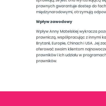
sprawiają, że jest ona wyróżniającą s
prawnych gwarantuje dostep do fachowe
międzynarodowymi, otrzymują odpowi
Wpływ zawodowy
Wpływ Anny Matelskiej wykracza poza
prawniczą, współpracując z innymi ka
Brytanii, Europie, Chinach i USA. Jej
oferować swoim klientom najnowocześ
prawników i ich udziału w programach
prawników.