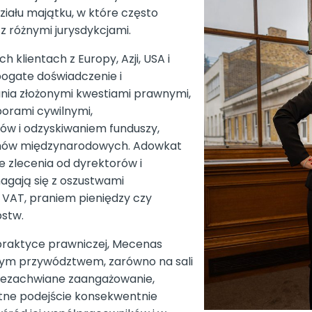
ału majątku, w które często
 z różnymi jurysdykcjami.
klientach z Europy, Azji, USA i
ogate doświadczenie i
nia złożonymi kwestiami prawnymi,
orami cywilnymi,
w i odzyskiwaniem funduszy,
 umów międzynarodowych. Adowkat
e zlecenia od dyrektorów i
agają się z oszustwami
VAT, praniem pieniędzy czy
stw.
praktyce prawniczej, Mecenas
wym przywództwem, zarówno na sali
j niezachwiane zaangażowanie,
ntne podejście konsekwentnie