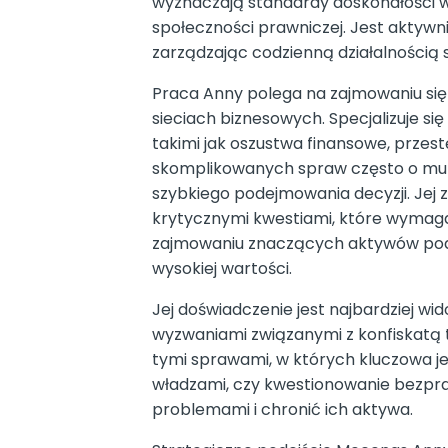
wyznaczają standardy doskonałości w
społeczności prawniczej. Jest aktywn
zarządzając codzienną działalnością s
Praca Anny polega na zajmowaniu się
sieciach biznesowych. Specjalizuje s
takimi jak oszustwa finansowe, przes
skomplikowanych spraw często o mult
szybkiego podejmowania decyzji. Jej
krytycznymi kwestiami, które wymagają
zajmowaniu znaczących aktywów podkr
wysokiej wartości.
Jej doświadczenie jest najbardziej wi
wyzwaniami związanymi z konfiskatą 
tymi sprawami, w których kluczowa jes
władzami, czy kwestionowanie bezpr
problemami i chronić ich aktywa.