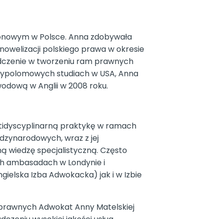
ejonowym w Polsce. Anna zdobywała
nowelizacji polskiego prawa w okresie
wiadczenie w tworzeniu ram prawnych
odypolomowych studiach w USA, Anna
wodową w Anglii w 2008 roku.
ltidyscyplinarną praktykę w ramach
dzynarodowych, wraz z jej
ną wiedzę specjalistyczną. Często
ych ambasadach w Londynie i
gielska Izba Adwokacka) jak i w Izbie
 prawnych Adwokat Anny Matelskiej