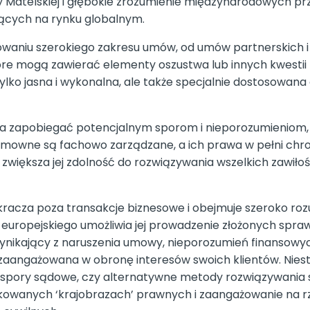
 Matelskiej i głębokie zrozumienie międzynarodowych prz
ących na rynku globalnym.
iniowaniu szerokiego zakresu umów, od umów partnerskich 
 mogą zawierać elementy oszustwa lub innych kwestii k
ylko jasna i wykonalna, ale także specjalnie dostosowana 
zapobiegać potencjalnym sporom i nieporozumieniom, o
 umowne są fachowo zarządzane, a ich prawa w pełni chro
iększa jej zdolność do rozwiązywania wszelkich zawiłoś
racza poza transakcje biznesowe i obejmuje szeroko rozu
 europejskiego umożliwia jej prowadzenie złożonych spraw
 wynikający z naruszenia umowy, nieporozumień finansowyc
 zaangażowana w obronę interesów swoich klientów. Nies
spory sądowe, czy alternatywne metody rozwiązywania spo
kowanych ‘krajobrazach’ prawnych i zaangażowanie na rze