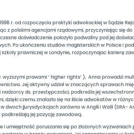
1998 r. od rozpoczęcia praktyki adwokackiej w Sądzie R
 z polskimi agencjami rządowymi, przyczyniając się do 
 To wczesne doświadczenie położyło podwaliny pod jej doś
ych. Po ukończeniu studiów magisterskich w Polsce i p
szkoły prawniczej w Londynie, rozpoczynajac karierę za
. wyzszymi prawami ‘ higher rights’ ), Anna prowadzi mu
downictwa. Jej aktywny udział w znaczących sprawach mię
 i nadzorcy ds. przestępczości, podkreśla jej wszechstron
, dzięki czemu znalazła się na liście adwokatów w różn
 dwoch jjurysdyckcjach zarówno w Anglii i Walli (SRA- An
podkreślają jej pozycję zawodową.
 i umiejętność poruszania się po złożonych wyzwaniach