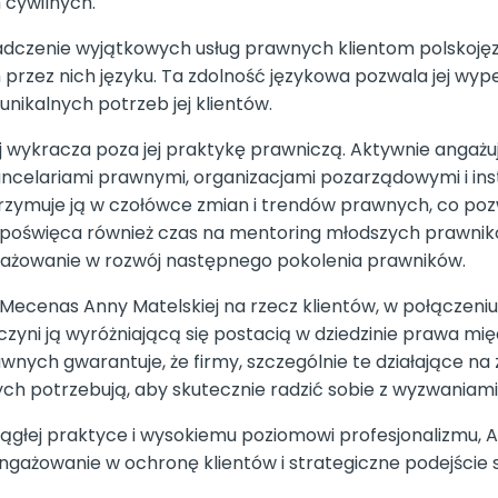
cywilnych.
dczenie wyjątkowych usług prawnych klientom polskojęz
rzez nich języku. Ta zdolność językowa pozwala jej wype
ikalnych potrzeb jej klientów.
ykracza poza jej praktykę prawniczą. Aktywnie angażuj
ncelariami prawnymi, organizacjami pozarządowymi i ins
rzymuje ją w czołówce zmian i trendów prawnych, co poz
poświęca również czas na mentoring młodszych prawnikó
ngażowanie w rozwój następnego pokolenia prawników.
ecenas Anny Matelskiej na rzecz klientów, w połączeniu z
ni ją wyróżniającą się postacią w dziedzinie prawa m
wnych gwarantuje, że firmy, szczególnie te działające na 
ych potrzebują, aby skutecznie radzić sobie z wyzwaniam
ciągłej praktyce i wysokiemu poziomowi profesjonalizmu, 
ngażowanie w ochronę klientów i strategiczne podejście sp