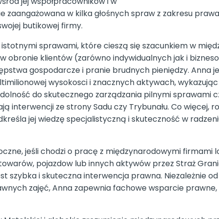
śród jej współpracowników i w
ie zaangażowana w kilka głośnych spraw z zakresu prawa 
wojej butikowej firmy.
 istotnymi sprawami, które cieszą się szacunkiem w mi
ię w obronie klientów (zarówno indywidualnych jak i bizn
tępstwa gospodarcze i pranie brudnych pieniędzy. Anna j
imilionowej wysokosci i znacznych aktywach, wykazując s
 zdolność do skutecznego zarządzania pilnymi sprawami 
 interwencji ze strony Sadu czy Trybunału. Co więcej, ro
eśla jej wiedzę specjalistyczną i skuteczność w radzen
doczne, jeśli chodzi o pracę z międzynarodowymi firmami 
towarów, pojazdow lub innych aktywów przez Straż Grani
t szybka i skuteczna interwencja prawna. Niezależnie od 
awnych zajęć, Anna zapewnia fachowe wsparcie prawne, 