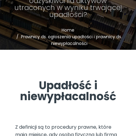
odzyskiwania aktywów
utraconych w wyniku trwającej
upadłości?
Home
Prawnicy ds. ogłoszenia upadłości i prawnicy ds.
niewypłacalności
Upadłość i
niewypłacalność
Z definicji są to procedury prawne, które
mają miejsce, gdy osoba fizyczna lub firma