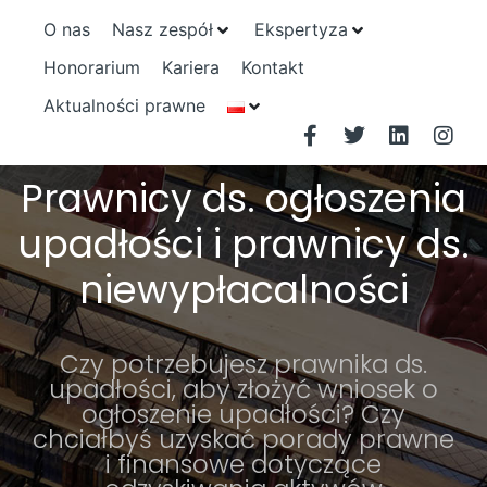
O nas
Nasz zespół
Ekspertyza
Honorarium
Kariera
Kontakt
Aktualności prawne
Prawnicy ds. ogłoszenia
upadłości i prawnicy ds.
niewypłacalności
Czy potrzebujesz prawnika ds.
upadłości, aby złożyć wniosek o
ogłoszenie upadłości? Czy
chciałbyś uzyskać porady prawne
i finansowe dotyczące