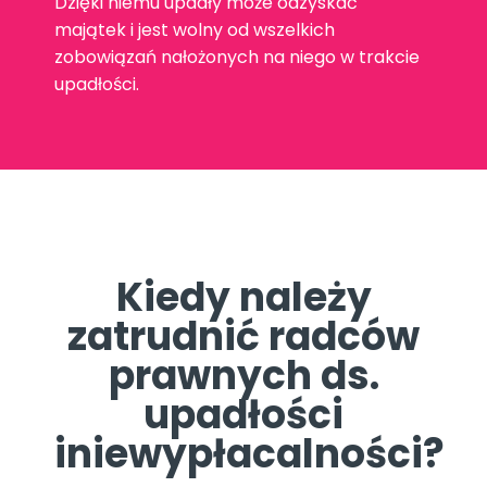
Dzięki niemu upadły może odzyskać
majątek i jest wolny od wszelkich
zobowiązań nałożonych na niego w trakcie
upadłości.
Kiedy należy
zatrudnić radców
prawnych ds.
upadłości
iniewypłacalności?