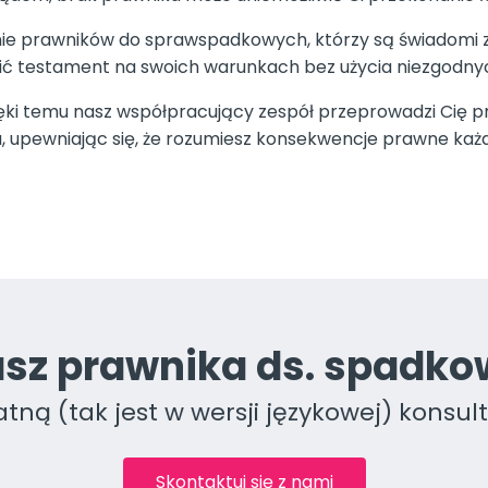
ie prawników do sprawspadkowych, którzy są świadomi z
ić testament na swoich warunkach bez użycia niezgodn
ięki temu nasz współpracujący zespół przeprowadzi Cię p
, upewniając się, że rozumiesz konsekwencje prawne każd
sz prawnika ds. spadk
ną (tak jest w wersji językowej) konsult
Skontaktuj się z nami