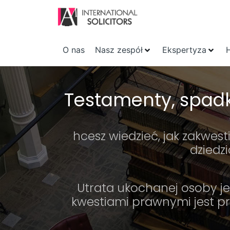
O nas
Nasz zespół
Ekspertyza
Testamenty, spadk
hcesz wiedzieć, jak zakwe
dziedz
Utrata ukochanej osoby je
kwestiami prawnymi jest p