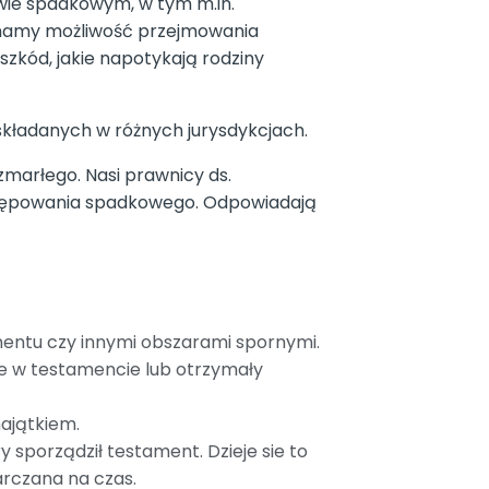
awie spadkowym, w tym m.in.
mamy możliwość przejmowania
szkód, jakie napotykają rodziny
kładanych w różnych jurysdykcjach.
marłego. Nasi prawnicy ds.
stępowania spadkowego. Odpowiadają
mentu czy innymi obszarami spornymi.
te w testamencie lub otrzymały
majątkiem.
porządził testament. Dzieje sie to
arczana na czas.