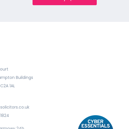
ourt
ampton Buildings
C2A 1AL
olicitors.co.uk
 1824
armowy 24h