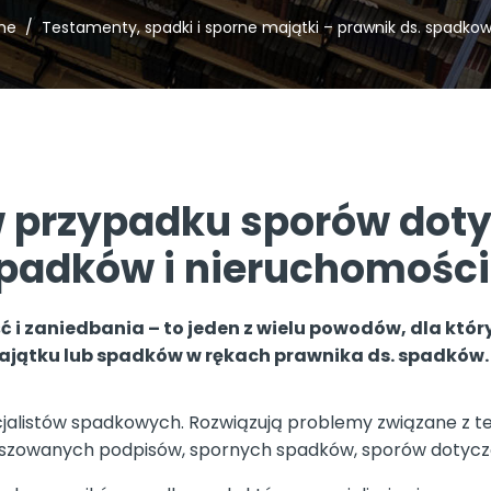
me
Testamenty, spadki i sporne majątki – prawnik ds. spadko
 przypadku sporów dot
padków i nieruchomości
i zaniedbania – to jeden z wielu powodów, dla który
jątku lub spadków w rękach prawnika ds. spadków.
jalistów spadkowych. Rozwiązują problemy związane z 
łszowanych podpisów, spornych spadków, sporów dotyczą