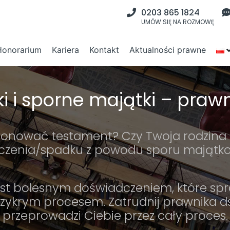
0203 865 1824
UMÓW SIĘ NA ROZMOWĘ
Honorarium
Kariera
Kontakt
Aktualności prawne
i i sporne majątki – praw
stionować testament? Czy Twoja rodzina
iczenia/spadku z powodu sporu mająt
st bolesnym doświadczeniem, które spra
rzykrym procesem. Zatrudnij prawnika d
przeprowadzi Ciebie przez cały proces.