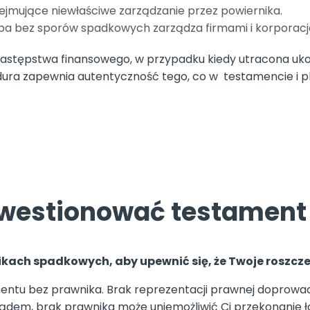
jmujące niewłaściwe zarządzanie przez powiernika.
oba bez sporów spadkowych zarządza firmami i korporacj
astępstwa finansowego, w przypadku kiedy utracona uko
ra zapewnia autentyczność tego, co w testamencie i pl
westionować testament
kach spadkowych, aby upewnić się, że Twoje roszcze
entu bez prawnika. Brak reprezentacji prawnej doprowadz
 sądem, brak prawnika może uniemożliwić Ci przekonanie ł