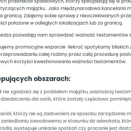
ych prawników spadkowych, którzy specjalizują się w pr
otyczących majątku. Jako międzynarodowa kancelaria 
 za granicą. Zdajemy sobie sprawę z nieoczekiwanych prze
ści położone w odległych lokalizacjach lub za granicą.
 wiedza pozwalają nam sprawdzać ważność testamentów s
rujemy promocyjne wsparcie ilekroć spotykamy bliskich z
przeprowadzaniu całej rodziny przez całą procedurę po
sowych korzyści kwestionowania ważności testamentów.
pujących obszarach:
i nie zgadzasz się z podziałem majątku, ważnością testa
dziedziczeniu dla osób, które zostały częściowo pominię
jaciół, którzy nie są zadowoleni ze sposobu zarządzania 
aniedbaniu zawodowemu w stosunku do adwokata, który s
ródła, wystepuje unikanie spotkań czy pracanie jest dost