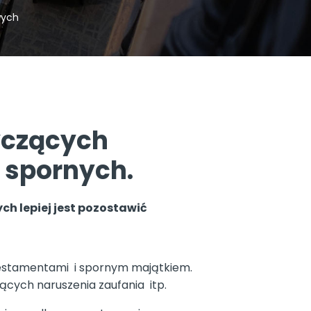
wych
yczących
 spornych.
ch lepiej jest pozostawić
testamentami i spornym majątkiem.
cych naruszenia zaufania itp.