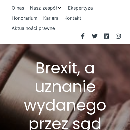
O nas
Nasz zespół
Ekspertyza
Honorarium
Kariera
Kontakt
Aktualności prawne
Brexit, a
uznanie
wydanego
przez sąd