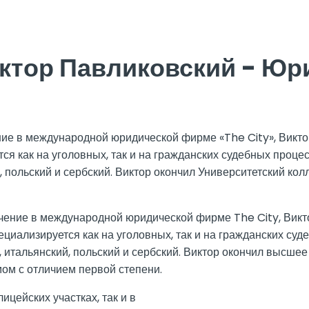
ктор Павликовский - Юр
ние в международной юридической фирме «The City», Викт
тся как на уголовных, так и на гражданских судебных проце
, польский и сербский. Виктор окончил Университетский кол
учение в международной юридической фирме The City, Вик
специализируется как на уголовных, так и на гражданских су
, итальянский, польский и сербский. Виктор окончил высше
мом с отличием первой степени.
ицейских участках, так и в